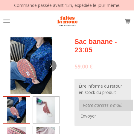
Commande passée avant 13h, expédiée le jour-même.
Passer
au
contenu
principal
Sac banane -
23:05
59,00 €
Être informé du retour
en stock du produit
Envoyer