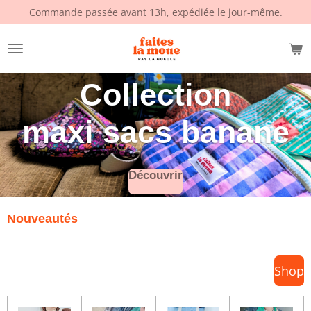
Commande passée avant 13h, expédiée le jour-même.
Passer
au
contenu
principal
Collection
maxi sacs banane
Découvrir
Nouveautés
Shop