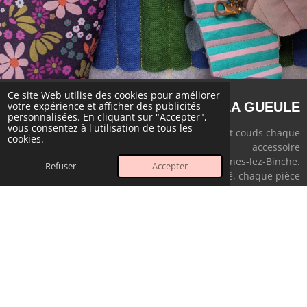
Ce site Web utilise des cookies pour améliorer
FAITES LA MOUE,
PAS LA GUEULE
votre expérience et afficher des publicités
personnalisées. En cliquant sur "Accepter",
vous consentez à l'utilisation de tous les
Chez
Faites la moue, pas la gueule
, je pense et couds chaque
cookies.
accessoire
dans mon tout petit atelier à Péronnes-lez-Binche.
Refuser
Accepter
Pratique, robuste et dotée d’un caractère affirmé, chaque pièce
est fabriquée
de manière entièrement artisanale par mes petites mains
belges.
Mentions légales
Politique de confidentialité