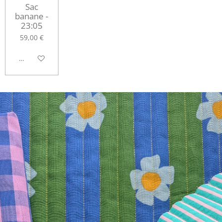
Sac
banane -
23:05
59,00 €
M'avertir si disponible